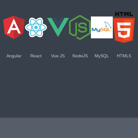
Angular
React
Vue.JS
NodeJS
MySQL
HTML5